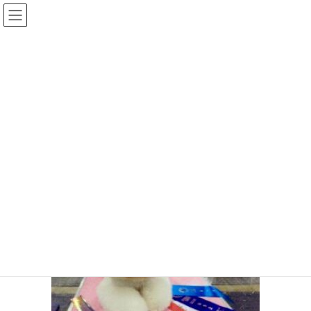
コ
ナ
ン
ビ
テ
ゲ
ン
ー
メディア
ツ
シ
へ
ョ
ス
ン
HOME
添付ファイル
ルーシー1韓国
キ
に
ッ
移
プ
動
2019年11月13日
/ 最終更新日時 :
2019年11月13日
SALT&PEPPER
ルーシー1韓国