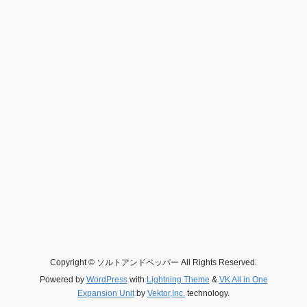
Copyright © ソルトアンドペッパー All Rights Reserved.
Powered by
WordPress
with
Lightning Theme
&
VK All in One
Expansion Unit
by
Vektor,Inc.
technology.